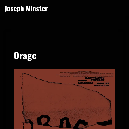
Skip
Joseph Minster
Me
to
content
Orage