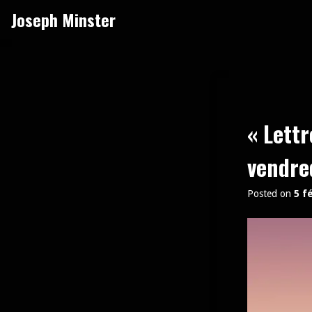
Skip
Joseph Minster
to
content
« Lettr
vendred
Posted on
5 f