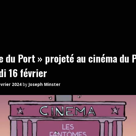
e du Port » projeté au cinéma du P
i 16 février
évrier 2024
by
Joseph Minster