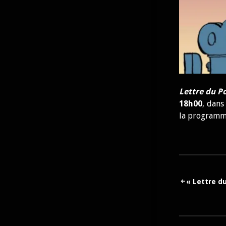
Lettre du P
18h00
, dans
la programmat
Navigati
« Lettre du
de
l’article