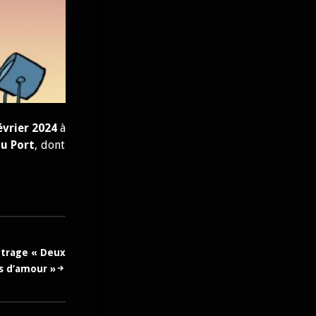
évrier 2024
à
u Port
, dont
trage « Deux
es d’amour »